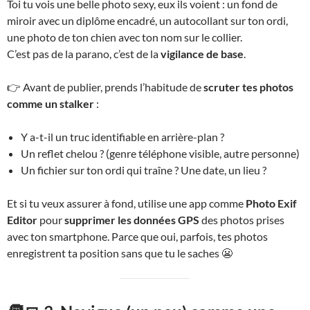
Toi tu vois une belle photo sexy, eux ils voient : un fond de
miroir avec un diplôme encadré, un autocollant sur ton ordi,
une photo de ton chien avec ton nom sur le collier.
C’est pas de la parano, c’est de la
vigilance de base
.
👉 Avant de publier, prends l’habitude de
scruter tes photos
comme un stalker
:
Y a-t-il un truc identifiable en arrière-plan ?
Un reflet chelou ? (genre téléphone visible, autre personne)
Un fichier sur ton ordi qui traîne ? Une date, un lieu ?
Et si tu veux assurer à fond, utilise une app comme
Photo Exif
Editor
pour
supprimer les données GPS
des photos prises
avec ton smartphone. Parce que oui, parfois, tes photos
enregistrent ta position sans que tu le saches 😬