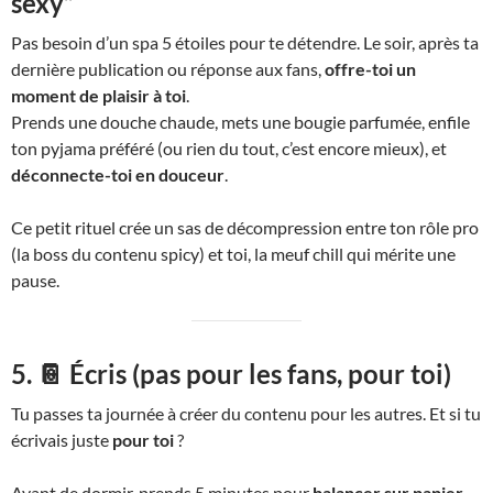
sexy”
Pas besoin d’un spa 5 étoiles pour te détendre. Le soir, après ta
dernière publication ou réponse aux fans,
offre-toi un
moment de plaisir à toi
.
Prends une douche chaude, mets une bougie parfumée, enfile
ton pyjama préféré (ou rien du tout, c’est encore mieux), et
déconnecte-toi en douceur
.
Ce petit rituel crée un sas de décompression entre ton rôle pro
(la boss du contenu spicy) et toi, la meuf chill qui mérite une
pause.
5. 📔 Écris (pas pour les fans, pour toi)
Tu passes ta journée à créer du contenu pour les autres. Et si tu
écrivais juste
pour toi
?
Avant de dormir, prends 5 minutes pour
balancer sur papier