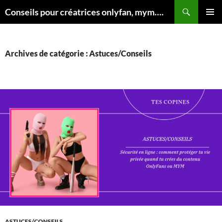
Aller
Conseils pour créatrices onlyfan, mym….
au
MENU
contenu
PRINCI
Archives de catégorie : Astuces/Conseils
ASTUCES/CONSEILS